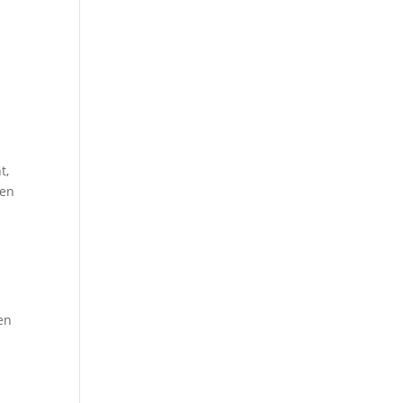
t,
den
en