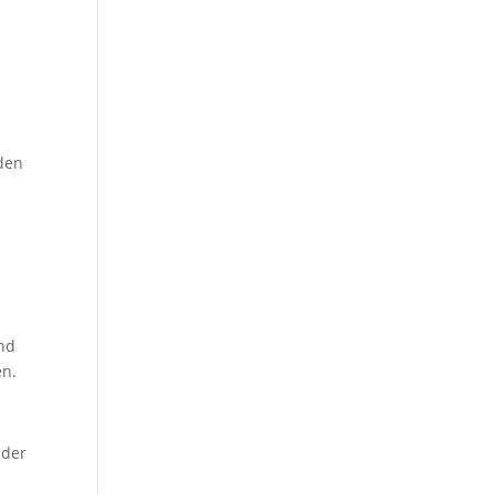
rden
ind
en.
 der