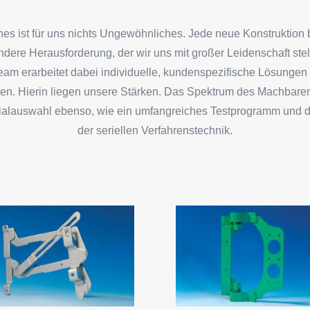
s ist für uns nichts Ungewöhnliches. Jede neue Konstruktion b
dere Herausforderung, der wir uns mit großer Leidenschaft ste
eam erarbeitet dabei individuelle, kundenspezifische Lösungen 
ien. Hierin liegen unsere Stärken. Das Spektrum des Machbaren
rialauswahl ebenso, wie ein umfangreiches Testprogramm und d
der seriellen Verfahrenstechnik.