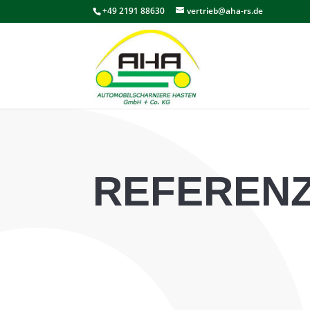
+49 2191 88630
vertrieb@aha-rs.de
REFEREN